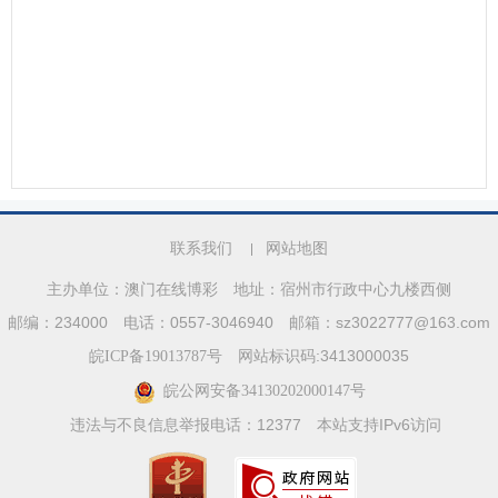
联系我们
网站地图
主办单位：澳门在线博彩
地址：宿州市行政中心九楼西侧
邮编：234000
电话：0557-3046940
邮箱：
sz3022777@163.com
网站标识码:3413000035
皖ICP备19013787号
皖公网安备34130202000147号
违法与不良信息举报电话：12377
本站支持IPv6访问