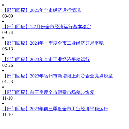
【部门回应】2025年全市经济运行情况
03-09
【部门回应】1-7月份全市经济运行基本稳定
09-24
【部门回应】2024年一季度全市工业经济开局平稳
05-13
【部门回应】2023年全市工业经济平稳运行
02-26
【部门回应】2023年宿州市新增限上商贸企业亮点纷呈
01-23
【部门回应】前三季度全市消费市场稳步恢复
11-10
【部门回应】2023年前三季度全市工业经济平稳运行
11-10